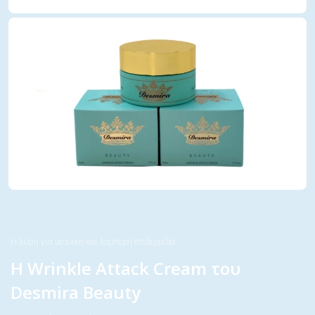
Η λύση για νεανική και λαμπερή επιδερμίδα
Η Wrinkle Attack Cream του
Desmira Beauty