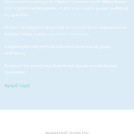
Παρουσιάστηκε επίσημα την
Πέμπτη 12 Ιουνίου
στο
91 Athens Riviera
από τη
Δέσποινα Μοιραράκη
, σε έναν χώρο γεμάτο
χρώμα
,
αισθητική
και
φροντίδα
.
Με βάση
επιστημονική φόρμουλα
και τη συμβολή του
φαρμακοποιού
Θανάση Τσώνη
, η κρέμα προσώπου προσφέρει:
Σύγχρονη ρετινόλη (HPR) και Bakuchiol για ανανέωση χωρίς
ερεθισμούς.
Βιταμίνη Ε και φυτικά εκχυλίσματα για ισχυρή αντιοξειδωτική
προστασία.
Αγορά τώρα
ΑΝΑΚΑΛΥΨΤΕ ΤΑ ΝΕΑ ΤΟΥ