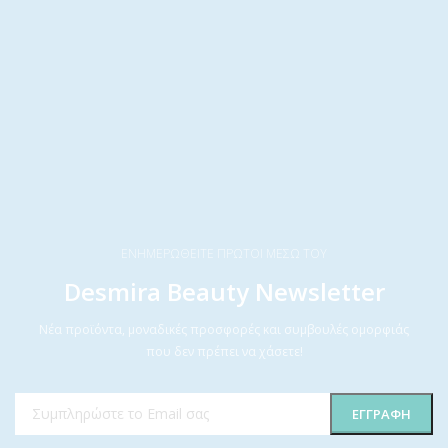
ΕΝΗΜΕΡΩΘΕΙΤΕ ΠΡΩΤΟΙ ΜΕΣΩ ΤΟΥ
Desmira Beauty Newsletter
Νέα προϊόντα, μοναδικές προσφορές και συμβουλές ομορφιάς
που δεν πρέπει να χάσετε!