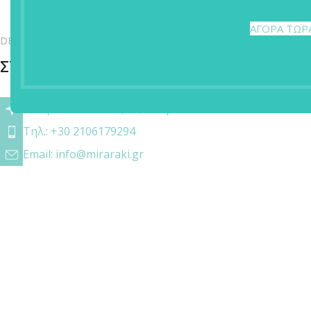
ΑΓΟΡΑ ΤΩΡ
DESMIRA BEAUTY
ΣΤΟΙΧΕΙΑ ΕΠΙΚΟΙΝΩΝΙΑΣ
Λεωφ. Ποσειδώνος 89, Γλυφάδα
Tηλ.: +30 2106179294
Email: info@miraraki.gr