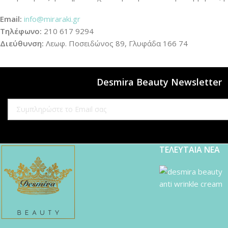
Email:
info@miraraki.gr
Τηλέφωνο:
210 617 9294
Διεύθυνση:
Λεωφ. Ποσειδώνος 89, Γλυφάδα 166 74
Desmira Beauty Newsletter
ΤΕΛΕΥΤΑΙΑ ΝΕΑ