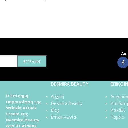
Ακ
DESMIRA BEAUTY
ΕΠΙΚΟΙ
Η Επίσημη
Αρχική
Λογαρια
Παρουσίαση της
Desmira Beauty
Κατάστη
Wrinkle Attack
Blog
Καλάθι
Cream της
Επικοινωνία
Ταμείο
Desmira Beauty
στο 91 Athens