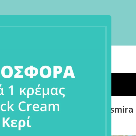
ΚΑΤΆΣΤΗΜΑ
BLOG
DESMIRA BEAUTY
ΕΠΙΚΟΙΝΩΝΊΑ
Blog
Home
/
Blog
BLOG
inkle Attack Cream της Desmira 
Riviera
1
sted by
desmirabeauty
On 14 Ιουνίου, 2025