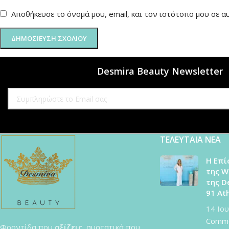
Αποθήκευσε το όνομά μου, email, και τον ιστότοπο μου σε 
Desmira Beauty Newsletter
ΤΕΛΕΥΤΑΙΑ ΝΕΑ
Η Επί
της W
της D
91 Ath
14 Ιο
Comm
Φροντίδα που
αξίζεις
, συστατικά που