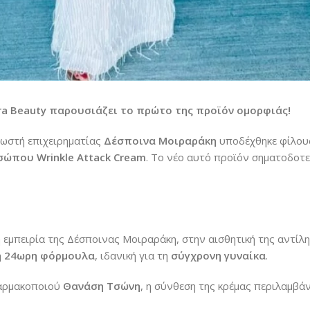
ra Beauty παρουσιάζει το πρώτο της προϊόν ομορφιάς!
γνωστή επιχειρηματίας
Δέσποινα Μοιραράκη
υποδέχθηκε φίλους
σώπου Wrinkle Attack Cream
. Το νέο αυτό προϊόν σηματοδοτε
 εμπειρία της Δέσποινας Μοιραράκη, στην αισθητική της αντίλη
ή 24ωρη φόρμουλα
, ιδανική για τη
σύγχρονη γυναίκα
.
φαρμακοποιού
Θανάση Τσώνη
, η σύνθεση της κρέμας περιλαμβάν