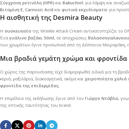
Σύγχρονη ρετινόλη (HPR)
και
Bakuchiol
: για λάμψη και αναζω
Βιταμίνη Ε
,
Carnosic Acid
και
φυτικά εκχυλίσματα
: για προσ
Η αισθητική της Desmira Beauty
Η
συσκευασία
της Wrinkle Attack Cream αντικατοπτρίζει το D
Ένα
γυάλινο βαζάκι 50ml
, σε αποχρώσεις
θαλασσογαλανοου
των χρωμάτων έγινε προσωπικά από τη Δέσποινα Μοιραράκη, η 
Μια βραδιά γεμάτη χρώμα και φροντίδα
Ο χώρος της παρουσίασης είχε διαμορφωθεί ειδικά για τη βραδ
κεριά, μαξιλάρια, διακοσμητικά, ακόμα και
χειροποίητα χαλιά
φροντίδα της επιδερμίδας
.
Η επιμέλεια της εκδήλωσης έγινε από τον
Γιώργο Ντάβλα
, γν
της οπτικής ταυτότητας του brand.