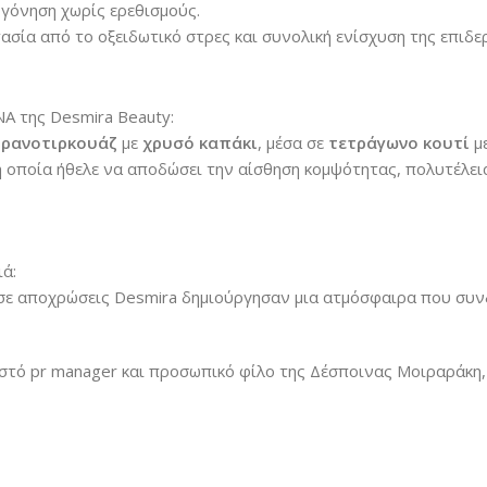
ογόνηση χωρίς ερεθισμούς.
τασία από το οξειδωτικό στρες και συνολική ενίσχυση της επιδε
NA της Desmira Beauty:
ρανοτιρκουάζ
με
χρυσό καπάκι
, μέσα σε
τετράγωνο κουτί
μ
οποία ήθελε να αποδώσει την αίσθηση κομψότητας, πολυτέλεια
ιά:
σε αποχρώσεις Desmira δημιούργησαν μια ατμόσφαιρα που συ
ωστό pr manager και προσωπικό φίλο της Δέσποινας Μοιραράκη