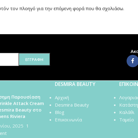
αυτόν τον πλοηγό για την επόμενη φορά που θα σχολιάσω.
Ακ
DESMIRA BEAUTY
ΕΠΙΚΟΙ
σημη Παρουσίαση
Αρχική
Λογαρια
rinkle Attack Cream
Desmira Beauty
Κατάστη
esmira Beauty στο
Blog
Καλάθι
ens Riviera
Επικοινωνία
Ταμείο
υνίου, 2025
1
ent