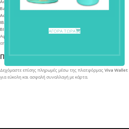
Account Name:
ΔΕΣΠΟΙΝΑ ΜΟΙΡΑΡΑΚΗ ΑΕ
Bank Name:
EUROBANK
Account Number:
1
IBAN:
GR7902606060000650200300541
BIC / SWIFT:
ERBKGRAAXXX
ΑΓΟΡΑ ΤΩΡΑ
Αφού πραγματοποιήσετε την κατάθεση, παρακαλούμε να μας
αποστείλετε το αποδεικτικό στο
info@miraraki.gr
.
Πληρωμή μέσω Viva Wallet
Δεχόμαστε επίσης πληρωμές μέσω της πλατφόρμας
Viva Wallet
για εύκολη και ασφαλή συναλλαγή με κάρτα.