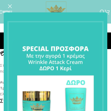
MENU
Τρόποι πληρωμής
Home
/
Τρόποι πληρωμής
💳 Τρόποι Πληρωμής
Στο Desmira Beauty μπορείτε να ολοκληρώσετε την
παραγγελία σας με τους παρακάτω τρόπους πληρωμής:
Αντικαταβολή
– Πληρωμή με μετρητά κατά την παράδοση.
Τραπεζική Κατάθεση
– Διαθέσιμη για παραγγελίες στην
Ελλάδα.
Στοιχεία Κατάθεσης (Ελλάδα)