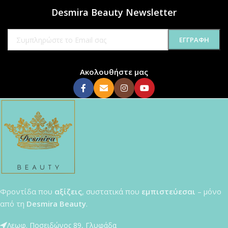
Desmira Beauty Newsletter
Ακολουθήστε μας
Φροντίδα που
αξίζεις
, συστατικά που
εμπιστεύεσαι
– μόνο
από τη
Desmira Beauty
.
Λεωφ. Ποσειδώνος 89, Γλυφάδα